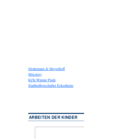
Stratemann & Meyerhoff
Mixstory
KiTa Winnie Puuh
Stadtteilbotschafter Eckenheim
ARBEITEN DER KINDER