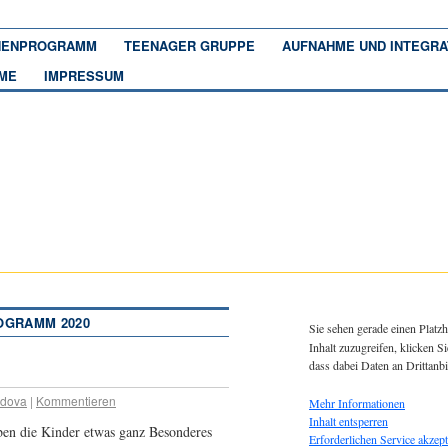
ENPROGRAMM
TEENAGER GRUPPE
AUFNAHME UND INTEGRA
ME
IMPRESSUM
OGRAMM 2020
Sie sehen gerade einen Platzh
Inhalt zuzugreifen, klicken Si
dass dabei Daten an Drittanb
adova
|
Kommentieren
Mehr Informationen
Inhalt entsperren
ben die Kinder etwas ganz Besonderes
Erforderlichen Service akzept