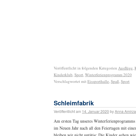
Veröffentlicht in folgenden Kategorien
Ausflüge
,
Kinderklub
,
Sport
,
Winterferienprogramm 2020
Verschlagwortet mit
Eissporthalle
,
Spaß
,
Sport
Schleimfabrik
Veröffentlicht am
14. Januar 2020
by
Anna Amirz
Am ersten Tag unseres Winterferienprogramms f
im Neuen Jahr nach all den Feiertagen mit ein
bleiben wir nicht untätig: Die Kinder gehen wie