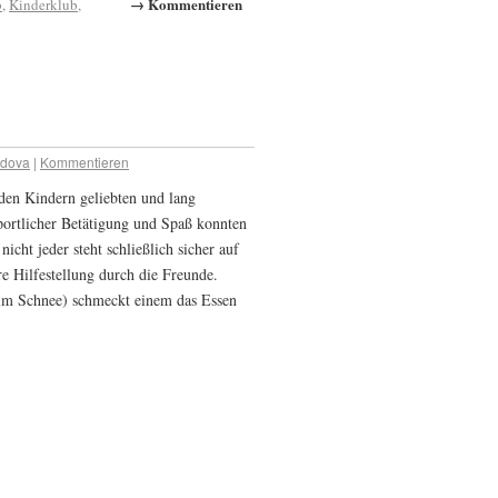
→ Kommentieren
b
,
Kinderklub
,
adova
|
Kommentieren
 den Kindern geliebten und lang
sportlicher Betätigung und Spaß konnten
nicht jeder steht schließlich sicher auf
e Hilfestellung durch die Freunde.
 im Schnee) schmeckt einem das Essen