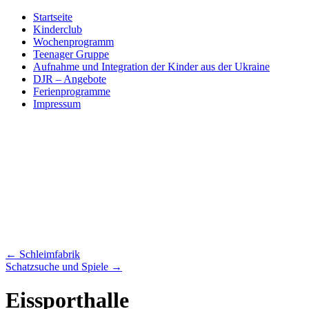
Skip
Startseite
to
Kinderclub
content
Wochenprogramm
Teenager Gruppe
Aufnahme und Integration der Kinder aus der Ukraine
DJR – Angebote
Ferienprogramme
Impressum
←
Schleimfabrik
Schatzsuche und Spiele
→
Eissporthalle