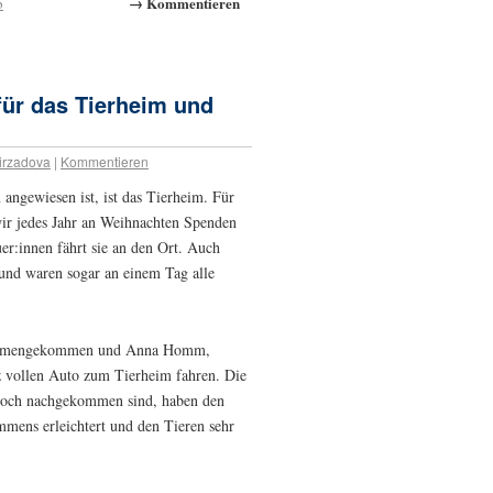
→ Kommentieren
b
ür das Tierheim und
irzadova
|
Kommentieren
 angewiesen ist, ist das Tierheim. Für
wir jedes Jahr an Weihnachten Spenden
er:innen fährt sie an den Ort. Auch
 und waren sogar an einem Tag alle
usammengekommen und Anna Homm,
z vollen Auto zum Tierheim fahren. Die
 noch nachgekommen sind, haben den
mmens erleichtert und den Tieren sehr