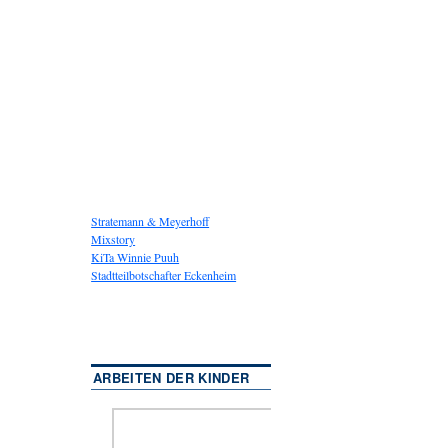
Stratemann & Meyerhoff
Mixstory
KiTa Winnie Puuh
Stadtteilbotschafter Eckenheim
ARBEITEN DER KINDER