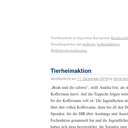
Veröffentlicht in folgenden Kategorien
Kinderclu
Verschlagwortet mit
tierheim
,
tierheimaktion
,
Wohltätigkeitsaktionen
Tierheimaktion
Veröffentlicht am
17. Dezember 2019
by
Anna Am
„Boah sind die schwer“, stellt Annika fest, als 
Kofferraum hievt. Auf die Teppiche folgen weit
bis der Kofferraum voll ist. Die Jugendlichen d
über den vollen Kofferraum, denn bei all den D
Spenden, die die DJR über Aushänge und Anzeig
Fechenheim gesammelt hat und die Jugendlichen
haben sich dazu bereiterklärt, die Spenden zum