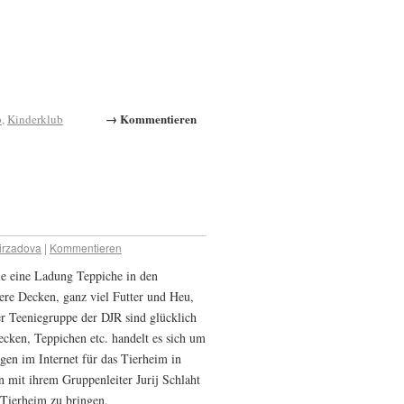
→ Kommentieren
b
,
Kinderklub
irzadova
|
Kommentieren
sie eine Ladung Teppiche in den
ere Decken, ganz viel Futter und Heu,
er Teeniegruppe der DJR sind glücklich
ecken, Teppichen etc. handelt es sich um
en im Internet für das Tierheim in
 mit ihrem Gruppenleiter Jurij Schlaht
 Tierheim zu bringen.