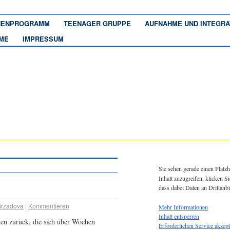
ENPROGRAMM
TEENAGER GRUPPE
AUFNAHME UND INTEGRA
ME
IMPRESSUM
Sie sehen gerade einen Platzh
Inhalt zuzugreifen, klicken Si
dass dabei Daten an Drittanb
irzadova
|
Kommentieren
Mehr Informationen
Inhalt entsperren
en zurück, die sich über Wochen
Erforderlichen Service akzept