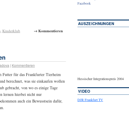
Facebook
AUSZEICHNUNGEN
→ Kommentieren
b
,
Kinderklub
en
adova
|
Kommentieren
 Futter für das Frankfurter Tierheim
Hessischer Integrationspreis 2004
 und berechnet, was sie einkaufen wollen
lub gebracht, von wo es einige Tage
VIDEO
n lernen hierbei nicht nur
DJR Frankfurt TV
bekommen auch ein Bewusstsein dafür,
nn.