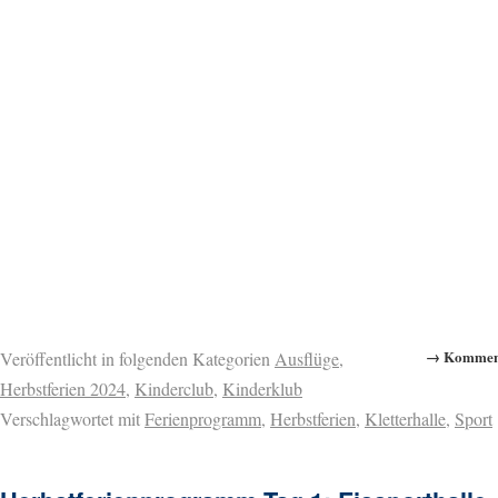
→ Komment
Veröffentlicht in folgenden Kategorien
Ausflüge
,
Herbstferien 2024
,
Kinderclub
,
Kinderklub
Verschlagwortet mit
Ferienprogramm
,
Herbstferien
,
Kletterhalle
,
Sport