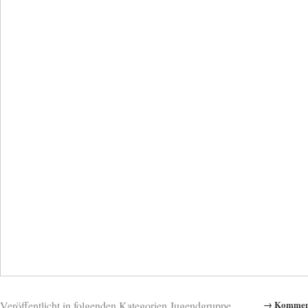
→ Komment
Veröffentlicht in folgenden Kategorien
Jugendgruppe