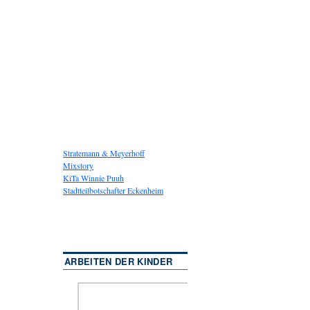
Stratemann & Meyerhoff
Mixstory
KiTa Winnie Puuh
Stadtteilbotschafter Eckenheim
ARBEITEN DER KINDER