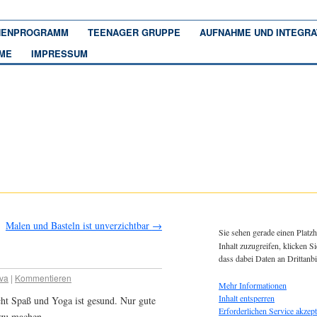
ENPROGRAMM
TEENAGER GRUPPE
AUFNAHME UND INTEGRA
ME
IMPRESSUM
Malen und Basteln ist unverzichtbar
→
Sie sehen gerade einen Platzh
Inhalt zuzugreifen, klicken Si
dass dabei Daten an Drittanb
va
|
Kommentieren
Mehr Informationen
Inhalt entsperren
ht Spaß und Yoga ist gesund. Nur gute
Erforderlichen Service akzept
a zu machen…