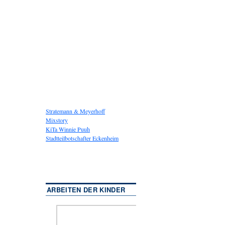
Stratemann & Meyerhoff
Mixstory
KiTa Winnie Puuh
Stadtteilbotschafter Eckenheim
ARBEITEN DER KINDER