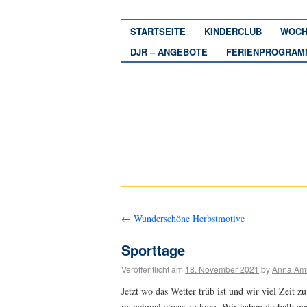
STARTSEITE
KINDERCLUB
WOCH
DJR – ANGEBOTE
FERIENPROGRAM
←
Wunderschöne Herbstmotive
Sporttage
Veröffentlicht am
18. November 2021
by
Anna Am
Jetzt wo das Wetter trüb ist und wir viel Zei
manchmal etwas zu kurz. Wir haben deshalb ge