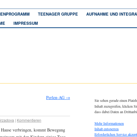
ENPROGRAMM
TEENAGER GRUPPE
AUFNAHME UND INTEGRA
ME
IMPRESSUM
Perlen-AG
→
Sie sehen gerade einen Platzh
Inhalt zuzugreifen, klicken Si
dass dabei Daten an Drittanb
irzadova
|
Kommentieren
Mehr Informationen
Inhalt entsperren
t zu Hause verbringen, kommt Bewegung
Erforderlichen Service akzept
meinsam mit den Kindern einige Tage