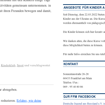
ktivitäten gemeinsam unternommen. in
ANGEBOTE FÜR KINDER A
mit ihren Freunden bewegen und damit,
Seit Dienstag, dem 22.03.2022 bieten
Kinder aus der Ukraine an. Die Kurse
werden ehrenamtlich von pädagogische
Die Kinder können sich hier kreativ 
Wir danken allen, die diese Kurse vol
diese Möglichkeit bieten zu können.
Für mehr Infos erreichen Sie uns tel
KONTAKT
,
Kinderklub
,
Sport
und verschlagwortet
Sonnentaustraße 26-28
60433 Frankfurt am Main
Telefon / Fax :
069 - 95 40 80 86
r abzugeben.
DJR FFM FACEBOOK
 reduzieren.
Erfahre, wie deine
Deutsche Jugend aus Russland e.V. is