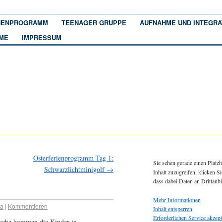
ENPROGRAMM
TEENAGER GRUPPE
AUFNAHME UND INTEGRA
ME
IMPRESSUM
Osterferienprogramm Tag 1:
Sie sehen gerade einen Platzh
Schwarzlichtminigolf
→
Inhalt zuzugreifen, klicken Si
dass dabei Daten an Drittanb
Mehr Informationen
va
|
Kommentieren
Inhalt entsperren
Erforderlichen Service akzept
zsuche kommen die Kinder in