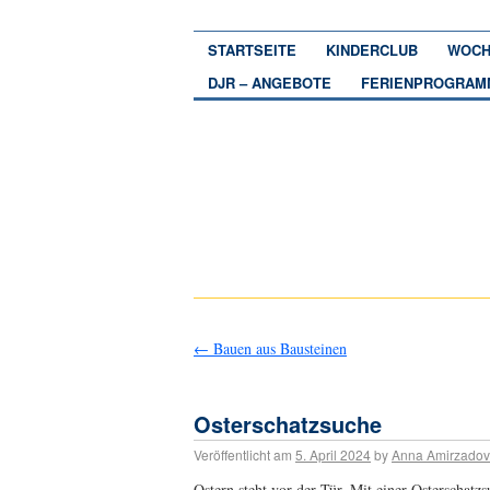
STARTSEITE
KINDERCLUB
WOCH
DJR – ANGEBOTE
FERIENPROGRAM
←
Bauen aus Bausteinen
Osterschatzsuche
Veröffentlicht am
5. April 2024
by
Anna Amirzado
Ostern steht vor der Tür. Mit einer Osterschat