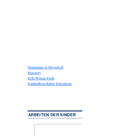
Stratemann & Meyerhoff
Mixstory
KiTa Winnie Puuh
Stadtteilbotschafter Eckenheim
ARBEITEN DER KINDER