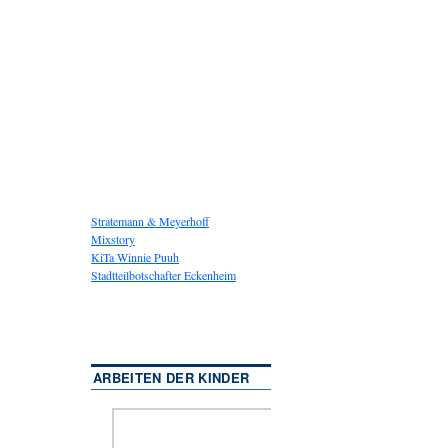
Stratemann & Meyerhoff
Mixstory
KiTa Winnie Puuh
Stadtteilbotschafter Eckenheim
ARBEITEN DER KINDER