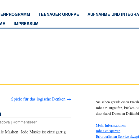
ENPROGRAMM
TEENAGER GRUPPE
AUFNAHME UND INTEGRA
ME
IMPRESSUM
Spiele für das logische Denken
→
Sie sehen gerade einen Platzh
Inhalt zuzugreifen, klicken Si
n
dass dabei Daten an Drittanb
adova
|
Kommentieren
Mehr Informationen
Inhalt entsperren
lle Masken. Jede Maske ist einzigartig
Erforderlichen Service akzept