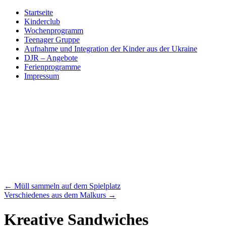
Skip
Startseite
to
Kinderclub
content
Wochenprogramm
Teenager Gruppe
Aufnahme und Integration der Kinder aus der Ukraine
DJR – Angebote
Ferienprogramme
Impressum
←
Müll sammeln auf dem Spielplatz
Verschiedenes aus dem Malkurs
→
Kreative Sandwiches