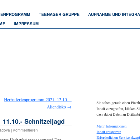
ENPROGRAMM
TEENAGER GRUPPE
AUFNAHME UND INTEGRA
ME
IMPRESSUM
Herbstferienprogramm 2021: 12.10. –
Sie sehen gerade einen Platzh
Aliendisko
→
Inhalt zuzugreifen, klicken Si
dass dabei Daten an Drittanb
11.10.- Schnitzeljagd
Mehr Informationen
adova
|
Kommentieren
Inhalt entsperren
Erforderlichen Service akzept
nseres Herbstferienprogramms! Den