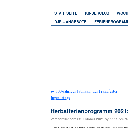
STARTSEITE
KINDERCLUB
WOCH
DJR – ANGEBOTE
FERIENPROGRAM
←
100-jähriges Jubiläum des Frankfurter
Jugendrings
Herbstferienprogramm 2021: 
Veröffentlicht am
28. Oktober 2021
by
Anna Amirz
Der Herbst ist da und damit auch der Beginn u