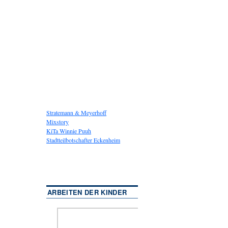
Stratemann & Meyerhoff
Mixstory
KiTa Winnie Puuh
Stadtteilbotschafter Eckenheim
ARBEITEN DER KINDER