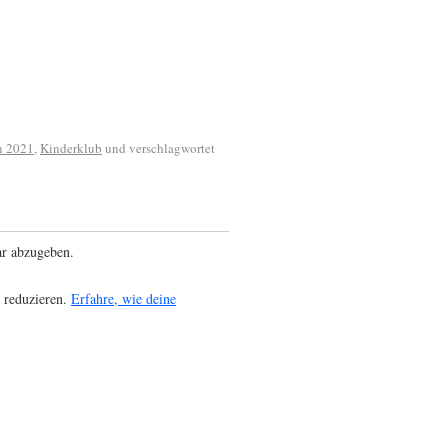
n 2021
,
Kinderklub
und verschlagwortet
r abzugeben.
 reduzieren.
Erfahre, wie deine