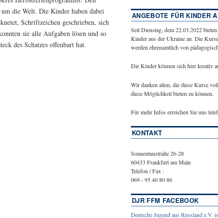
d um die Welt. Die Kinder haben dabei
ANGEBOTE FÜR KINDER A
eknetet, Schriftzeichen geschrieben, sich
Seit Dienstag, dem 22.03.2022 bieten
konnten sie alle Aufgaben lösen und so
Kinder aus der Ukraine an. Die Kurse
eck des Schatzes offenbart hat.
werden ehrenamtlich von pädagogische
Die Kinder können sich hier kreativ 
Wir danken allen, die diese Kurse vol
diese Möglichkeit bieten zu können.
Für mehr Infos erreichen Sie uns tel
KONTAKT
Sonnentaustraße 26-28
60433 Frankfurt am Main
Telefon / Fax :
069 - 95 40 80 86
DJR FFM FACEBOOK
Deutsche Jugend aus Russland e.V. is