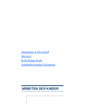
Stratemann & Meyerhoff
Mixstory
KiTa Winnie Puuh
Stadtteilbotschafter Eckenheim
ARBEITEN DER KINDER