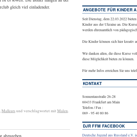
lub gleich viel einladender.
ANGEBOTE FÜR KINDER A
Seit Dienstag, dem 22.03.2022 bieten
Kinder aus der Ukraine an. Die Kurse
werden ehrenamtlich von pädagogische
Die Kinder können sich hier kreativ 
Wir danken allen, die diese Kurse vol
diese Möglichkeit bieten zu können.
Für mehr Infos erreichen Sie uns tel
KONTAKT
Sonnentaustraße 26-28
60433 Frankfurt am Main
Telefon / Fax :
,
Malkurs
und verschlagwortet mit
Malen
.
069 - 95 40 80 86
DJR FFM FACEBOOK
Deutsche Jugend aus Russland e.V. is
r abzugeben.