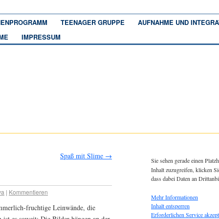
ENPROGRAMM
TEENAGER GRUPPE
AUFNAHME UND INTEGRA
ME
IMPRESSUM
Spaß mit Slime
→
Sie sehen gerade einen Platzh
Inhalt zuzugreifen, klicken Si
dass dabei Daten an Drittanb
va
|
Kommentieren
Mehr Informationen
Inhalt entsperren
mmerlich-fruchtige Leinwände, die
Erforderlichen Service akzept
ist es soweit: Die Bilder hängen an der