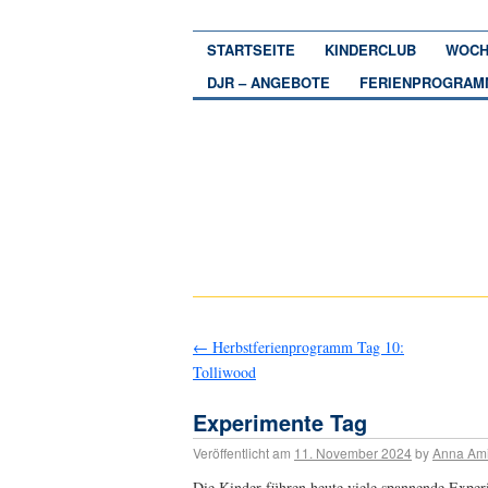
STARTSEITE
KINDERCLUB
WOCH
DJR – ANGEBOTE
FERIENPROGRAM
←
Herbstferienprogramm Tag 10:
Tolliwood
Experimente Tag
Veröffentlicht am
11. November 2024
by
Anna Am
Die Kinder führen heute viele spannende Exper