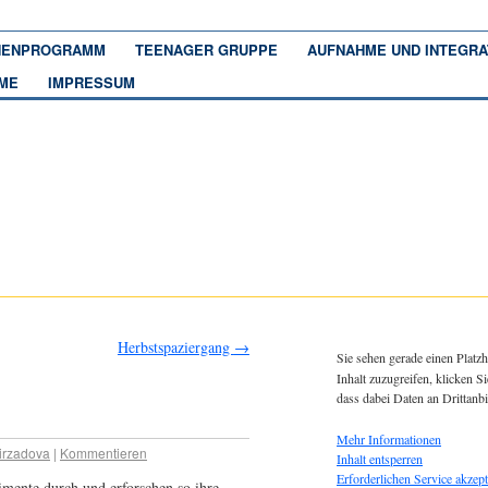
ENPROGRAMM
TEENAGER GRUPPE
AUFNAHME UND INTEGRA
ME
IMPRESSUM
Herbstspaziergang
→
Sie sehen gerade einen Platzh
Inhalt zuzugreifen, klicken Si
dass dabei Daten an Drittanb
Mehr Informationen
irzadova
|
Kommentieren
Inhalt entsperren
Erforderlichen Service akzept
imente durch und erforschen so ihre