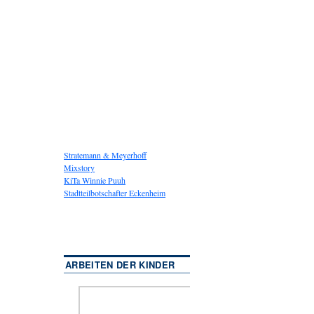
Stratemann & Meyerhoff
Mixstory
KiTa Winnie Puuh
Stadtteilbotschafter Eckenheim
ARBEITEN DER KINDER