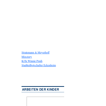
Stratemann & Meyerhoff
Mixstory
KiTa Winnie Puuh
Stadtteilbotschafter Eckenheim
ARBEITEN DER KINDER