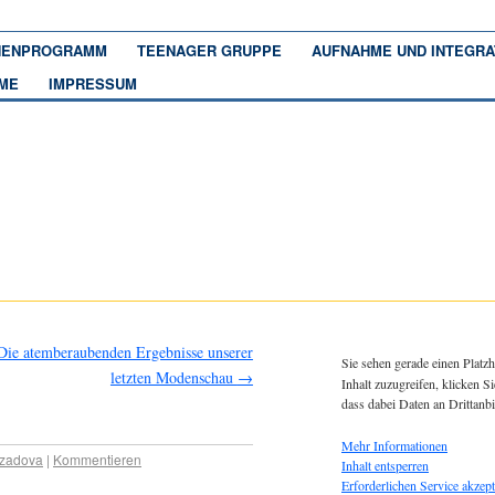
ENPROGRAMM
TEENAGER GRUPPE
AUFNAHME UND INTEGRA
ME
IMPRESSUM
Die atemberaubenden Ergebnisse unserer
Sie sehen gerade einen Platzh
letzten Modenschau
→
Inhalt zuzugreifen, klicken Si
dass dabei Daten an Drittanb
Mehr Informationen
rzadova
|
Kommentieren
Inhalt entsperren
Erforderlichen Service akzept