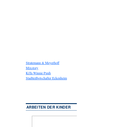
Stratemann & Meyerhoff
Mixstory
KiTa Winnie Puuh
Stadtteilbotschafter Eckenheim
ARBEITEN DER KINDER