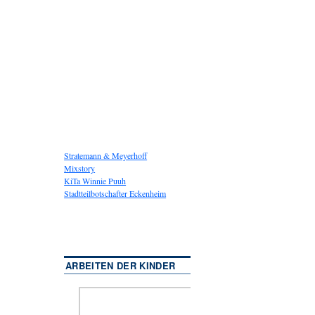
Stratemann & Meyerhoff
Mixstory
KiTa Winnie Puuh
Stadtteilbotschafter Eckenheim
ARBEITEN DER KINDER