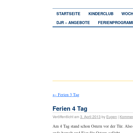
STARTSEITE
KINDERCLUB
WOCH
DJR – ANGEBOTE
FERIENPROGRAM
←
Ferien 3 Tag
Ferien 4 Tag
Veröffentlicht am
3. April 2013
by
Eugen
|
Kommen
Am 4 Tag stand schon Ostern vor der Tür. Also
ende bemalt und Eier für Ostern gefärbt.