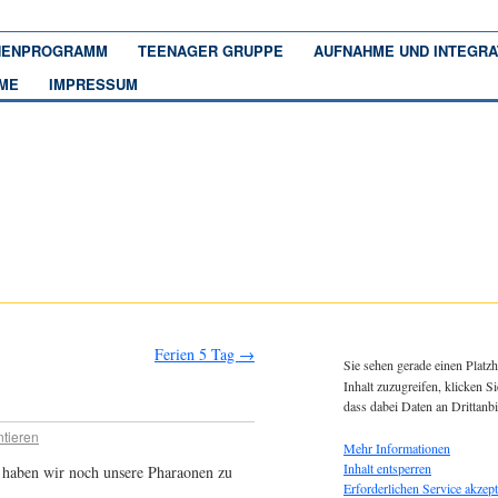
ENPROGRAMM
TEENAGER GRUPPE
AUFNAHME UND INTEGRA
ME
IMPRESSUM
Ferien 5 Tag
→
Sie sehen gerade einen Platzh
Inhalt zuzugreifen, klicken Si
dass dabei Daten an Drittanb
tieren
Mehr Informationen
Inhalt entsperren
 haben wir noch unsere Pharaonen zu
Erforderlichen Service akzept