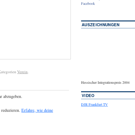
Facebook
AUSZEICHNUNGEN
 Kategorien
Verein
.
Hessischer Integrationspreis 2004
VIDEO
r abzugeben.
DJR Frankfurt TV
 reduzieren.
Erfahre, wie deine