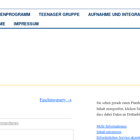
ENPROGRAMM
TEENAGER GRUPPE
AUFNAHME UND INTEGRA
ME
IMPRESSUM
Faschingsparty
→
Sie sehen gerade einen Platzh
Inhalt zuzugreifen, klicken Si
dass dabei Daten an Drittanb
mentieren
Mehr Informationen
Inhalt entsperren
Erforderlichen Service akzept