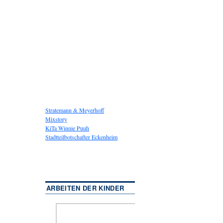
Stratemann & Meyerhoff
Mixstory
KiTa Winnie Puuh
Stadtteilbotschafter Eckenheim
ARBEITEN DER KINDER