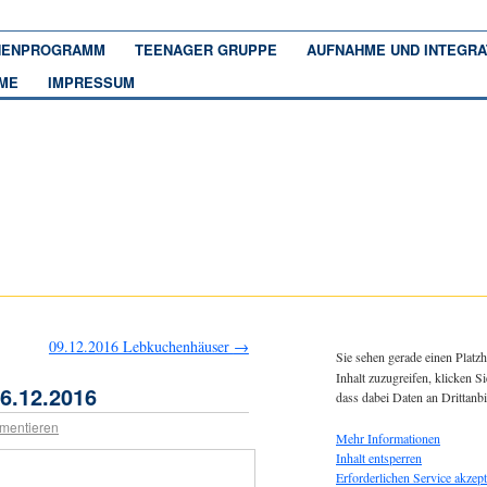
ENPROGRAMM
TEENAGER GRUPPE
AUFNAHME UND INTEGRA
ME
IMPRESSUM
09.12.2016 Lebkuchenhäuser
→
Sie sehen gerade einen Platzh
Inhalt zuzugreifen, klicken Si
6.12.2016
dass dabei Daten an Drittanb
mentieren
Mehr Informationen
Inhalt entsperren
Erforderlichen Service akzept