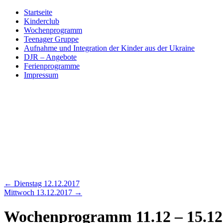
Skip
Startseite
to
Kinderclub
content
Wochenprogramm
Teenager Gruppe
Aufnahme und Integration der Kinder aus der Ukraine
DJR – Angebote
Ferienprogramme
Impressum
←
Dienstag 12.12.2017
Mittwoch 13.12.2017
→
Wochenprogramm 11.12 – 15.12