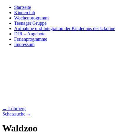
Skip
Startseite
to
Kinderclub
content
Wochenprogramm
Teenager Gruppe
Aufnahme und Integration der Kinder aus der Ukraine
DJR – Angebote
Ferienprogramme
Impressum
←
Lohrberg
Schatzsuche
→
Waldzoo