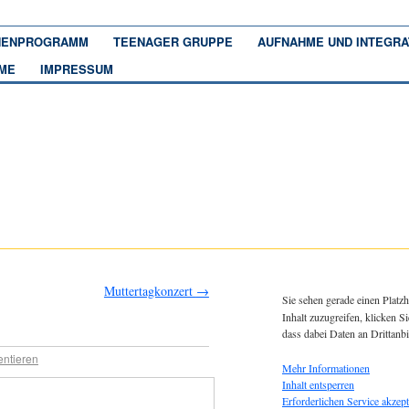
ENPROGRAMM
TEENAGER GRUPPE
AUFNAHME UND INTEGRA
ME
IMPRESSUM
Muttertagkonzert
→
Sie sehen gerade einen Platzh
Inhalt zuzugreifen, klicken Si
dass dabei Daten an Drittanb
ntieren
Mehr Informationen
Inhalt entsperren
Erforderlichen Service akzept