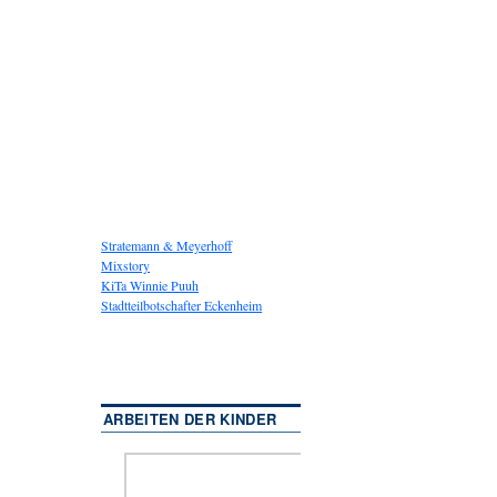
Stratemann & Meyerhoff
Mixstory
KiTa Winnie Puuh
Stadtteilbotschafter Eckenheim
ARBEITEN DER KINDER