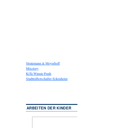
Stratemann & Meyerhoff
Mixstory
KiTa Winnie Puuh
Stadtteilbotschafter Eckenheim
ARBEITEN DER KINDER