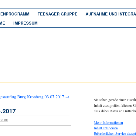
ENPROGRAMM
TEENAGER GRUPPE
AUFNAHME UND INTEGRA
ME
IMPRESSUM
esausflug Burg Kronberg 03.07.2017
→
Sie sehen gerade einen Platzh
Inhalt zuzugreifen, klicken Si
.2017
dass dabei Daten an Drittanb
ieren
Mehr Informationen
Inhalt entsperren
Erforderlichen Service akzept