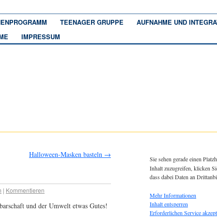
ENPROGRAMM
TEENAGER GRUPPE
AUFNAHME UND INTEGRA
ME
IMPRESSUM
Halloween-Masken basteln
→
Sie sehen gerade einen Platzh
Inhalt zuzugreifen, klicken Si
dass dabei Daten an Drittanb
m
|
Kommentieren
Mehr Informationen
Inhalt entsperren
barschaft und der Umwelt etwas Gutes!
Erforderlichen Service akzept