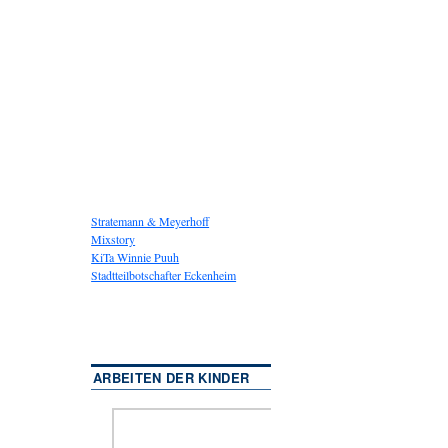
Stratemann & Meyerhoff
Mixstory
KiTa Winnie Puuh
Stadtteilbotschafter Eckenheim
ARBEITEN DER KINDER