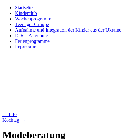
Skip
Startseite
to
Kinderclub
content
Wochenprogramm
Teenager Gruppe
Aufnahme und Integration der Kinder aus der Ukraine
DJR – Angebote
Ferienprogramme
Impressum
←
Info
Kochtag
→
Modeberatung