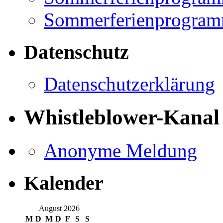
Sommerferienprogramm
Datenschutz
Datenschutzerklärung
Whistleblower-Kanal
Anonyme Meldung
Kalender
August 2026
M
D
M
D
F
S
S