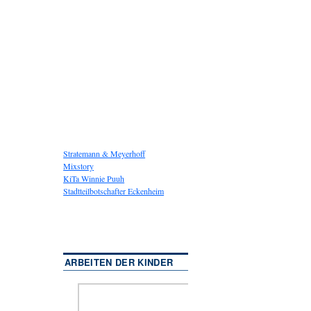
Stratemann & Meyerhoff
Mixstory
KiTa Winnie Puuh
Stadtteilbotschafter Eckenheim
ARBEITEN DER KINDER