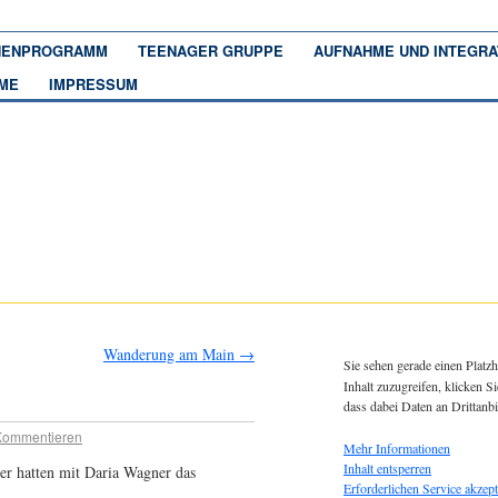
ENPROGRAMM
TEENAGER GRUPPE
AUFNAHME UND INTEGRA
ME
IMPRESSUM
Wanderung am Main
→
Sie sehen gerade einen Platzh
Inhalt zuzugreifen, klicken Si
dass dabei Daten an Drittanb
Kommentieren
Mehr Informationen
Inhalt entsperren
er hatten mit Daria Wagner das
Erforderlichen Service akzept