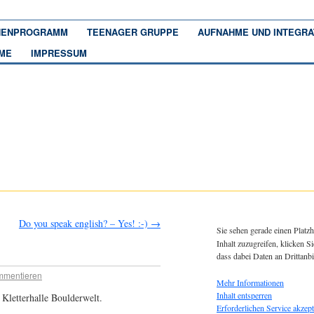
ENPROGRAMM
TEENAGER GRUPPE
AUFNAHME UND INTEGRA
ME
IMPRESSUM
Do you speak english? – Yes! :-)
→
Sie sehen gerade einen Platzh
Inhalt zuzugreifen, klicken Si
dass dabei Daten an Drittanb
mentieren
Mehr Informationen
Inhalt entsperren
Kletterhalle Boulderwelt.
Erforderlichen Service akzept