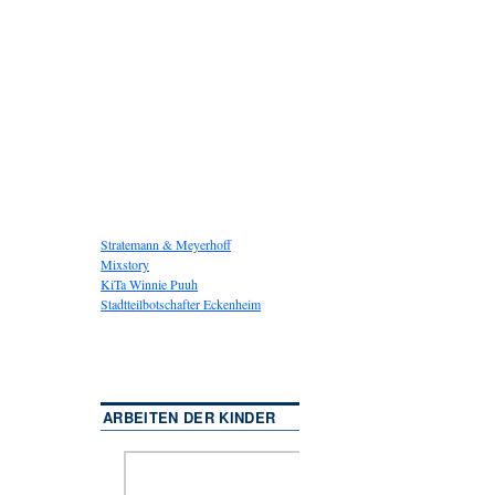
Stratemann & Meyerhoff
Mixstory
KiTa Winnie Puuh
Stadtteilbotschafter Eckenheim
ARBEITEN DER KINDER