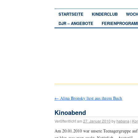
STARTSEITE
KINDERCLUB
WOCH
DJR – ANGEBOTE
FERIENPROGRAM
←
Alina Bronsky liest aus ihrem Buch
Kinoabend
Veröffentlicht am
27. Januar 2010
by
habana
|
Ko
Am 20.01.2010 war unsere Teenagergruppe auf
an klar, was man guckt. Natürlich „Avatar“!