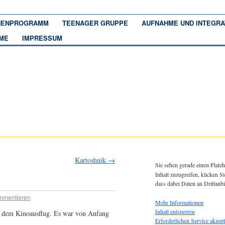
ENPROGRAMM
TEENAGER GRUPPE
AUFNAHME UND INTEGRA
ME
IMPRESSUM
Kartoshnik
→
Sie sehen gerade einen Platzh
Inhalt zuzugreifen, klicken Si
dass dabei Daten an Drittanb
mmentieren
Mehr Informationen
Inhalt entsperren
 dem Kinoausflug. Es war von Anfang
Erforderlichen Service akzept