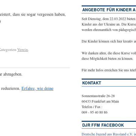
ANGEBOTE FÜR KINDER A
stert, dass sie sogar vergessen haben,
Seit Dienstag, dem 22.03.2022 bieten
)
Kinder aus der Ukraine an. Die Kurse
werden ehrenamtlich von pädagogische
Die Kinder können sich hier kreativ 
 Kategorien
Verein
.
Wir danken allen, die diese Kurse vol
diese Möglichkeit bieten zu können.
Für mehr Infos erreichen Sie uns tel
r abzugeben.
KONTAKT
 reduzieren.
Erfahre, wie deine
Sonnentaustraße 26-28
60433 Frankfurt am Main
Telefon / Fax :
069 - 95 40 80 86
DJR FFM FACEBOOK
Deutsche Jugend aus Russland e.V. is