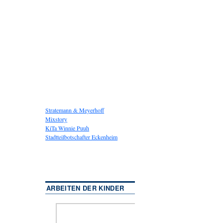
Stratemann & Meyerhoff
Mixstory
KiTa Winnie Puuh
Stadtteilbotschafter Eckenheim
ARBEITEN DER KINDER