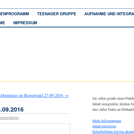
ENPROGRAMM
TEENAGER GRUPPE
AUFNAHME UND INTEGRA
ME
IMPRESSUM
Abenteuer im Regenwald 27.09.2016
→
Sie sehen gerade einen Platzh
Inhalt zuzugreifen, klicken Si
.09.2016
dass dabei Daten an Drittanb
mmentieren
Mehr Informationen
Inhalt entsperren
Erforderlichen Service akzept