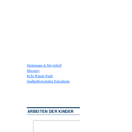
Stratemann & Meyerhoff
Mixstory
KiTa Winnie Puuh
Stadtteilbotschafter Eckenheim
ARBEITEN DER KINDER