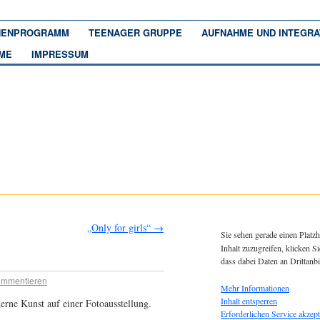
ENPROGRAMM
TEENAGER GRUPPE
AUFNAHME UND INTEGRA
ME
IMPRESSUM
„Only for girls“
→
Sie sehen gerade einen Platzh
Inhalt zuzugreifen, klicken Si
dass dabei Daten an Drittanb
mmentieren
Mehr Informationen
Inhalt entsperren
ne Kunst auf einer Fotoausstellung.
Erforderlichen Service akzept