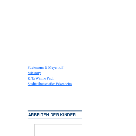
Stratemann & Meyerhoff
Mixstory
KiTa Winnie Puuh
Stadtteilbotschafter Eckenheim
ARBEITEN DER KINDER