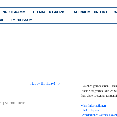
ENPROGRAMM
TEENAGER GRUPPE
AUFNAHME UND INTEGRA
ME
IMPRESSUM
Happy Birthday!
→
Sie sehen gerade einen Platzh
Inhalt zuzugreifen, klicken Si
dass dabei Daten an Drittanb
ht
|
Kommentieren
Mehr Informationen
Inhalt entsperren
Erforderlichen Service akzept