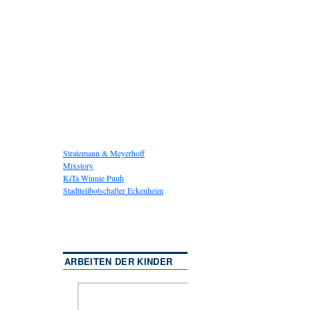
Stratemann & Meyerhoff
Mixstory
KiTa Winnie Puuh
Stadtteilbotschafter Eckenheim
ARBEITEN DER KINDER