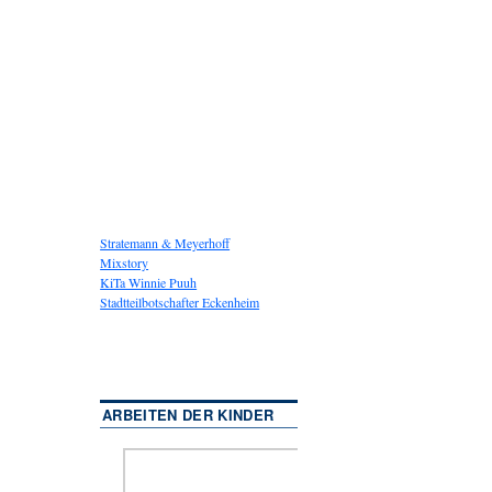
Stratemann & Meyerhoff
Mixstory
KiTa Winnie Puuh
Stadtteilbotschafter Eckenheim
ARBEITEN DER KINDER