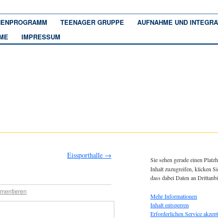
ENPROGRAMM
TEENAGER GRUPPE
AUFNAHME UND INTEGRA
ME
IMPRESSUM
Eissporthalle
→
Sie sehen gerade einen Platzh
Inhalt zuzugreifen, klicken Si
dass dabei Daten an Drittanb
mentieren
Mehr Informationen
Inhalt entsperren
Erforderlichen Service akzept