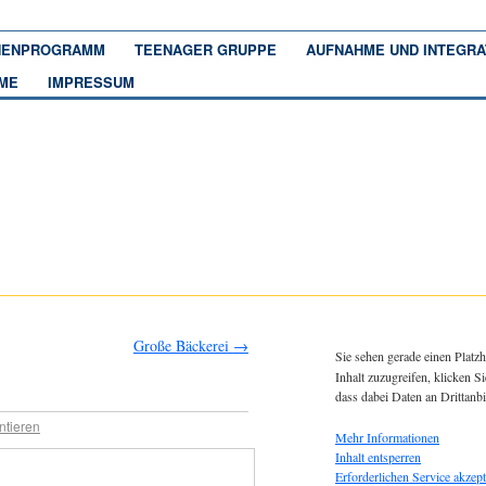
ENPROGRAMM
TEENAGER GRUPPE
AUFNAHME UND INTEGRA
ME
IMPRESSUM
Große Bäckerei
→
Sie sehen gerade einen Platzh
Inhalt zuzugreifen, klicken Si
dass dabei Daten an Drittanb
tieren
Mehr Informationen
Inhalt entsperren
Erforderlichen Service akzept