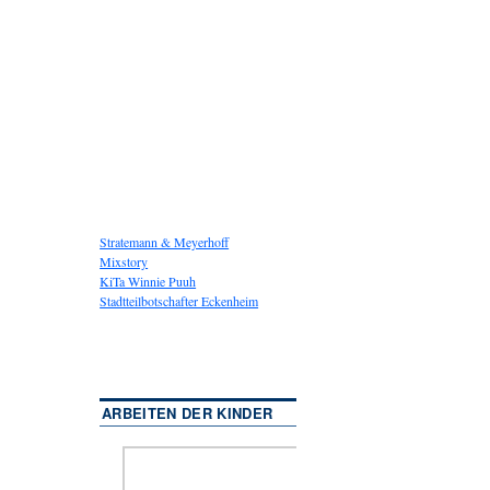
Stratemann & Meyerhoff
Mixstory
KiTa Winnie Puuh
Stadtteilbotschafter Eckenheim
ARBEITEN DER KINDER