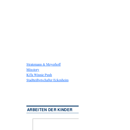
Stratemann & Meyerhoff
Mixstory
KiTa Winnie Puuh
Stadtteilbotschafter Eckenheim
ARBEITEN DER KINDER