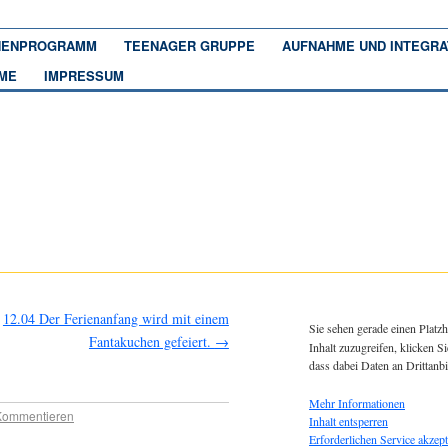
ENPROGRAMM
TEENAGER GRUPPE
AUFNAHME UND INTEGRA
ME
IMPRESSUM
12.04 Der Ferienanfang wird mit einem
Sie sehen gerade einen Platzh
Fantakuchen gefeiert.
→
Inhalt zuzugreifen, klicken Si
dass dabei Daten an Drittanb
Mehr Informationen
Kommentieren
Inhalt entsperren
Erforderlichen Service akzept