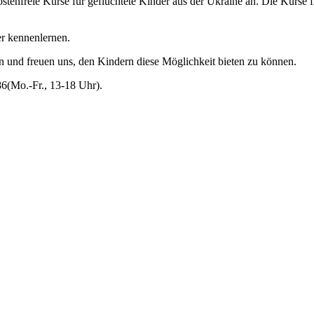
tenfreie Kurse für geflüchtete Kinder aus der Ukraine an. Die Kurse 
er kennenlernen.
en und freuen uns, den Kindern diese Möglichkeit bieten zu können.
86(Mo.-Fr., 13-18 Uhr).