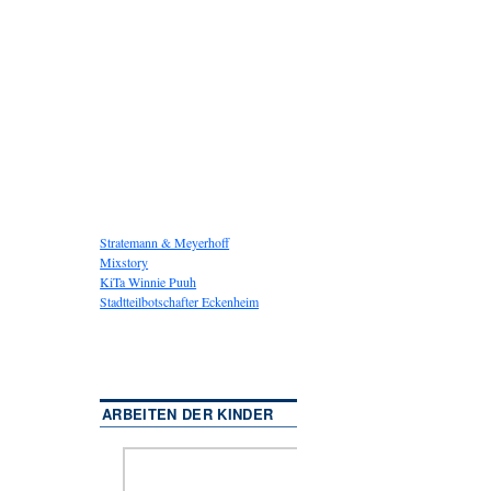
Stratemann & Meyerhoff
Mixstory
KiTa Winnie Puuh
Stadtteilbotschafter Eckenheim
ARBEITEN DER KINDER