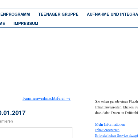
ENPROGRAMM
TEENAGER GRUPPE
AUFNAHME UND INTEGRA
ME
IMPRESSUM
Familienweihnachtsfeier
→
Sie sehen gerade einen Platzh
Inhalt zuzugreifen, klicken Si
.01.2017
dass dabei Daten an Drittanb
ntieren
Mehr Informationen
Inhalt entsperren
Erforderlichen Service akzept