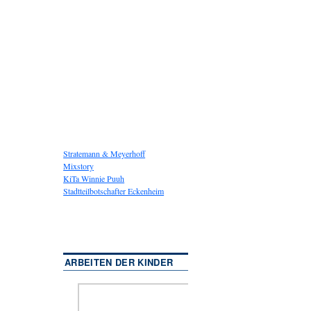
Stratemann & Meyerhoff
Mixstory
KiTa Winnie Puuh
Stadtteilbotschafter Eckenheim
ARBEITEN DER KINDER