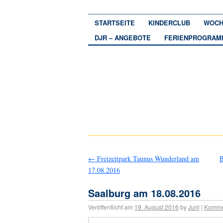
STARTSEITE
KINDERCLUB
WOCH
DJR – ANGEBOTE
FERIENPROGRAM
←
Freizeitpark Taunus Wunderland am
B
17.08.2016
Saalburg am 18.08.2016
Veröffentlicht am
19. August 2016
by
Jurij
|
Komme