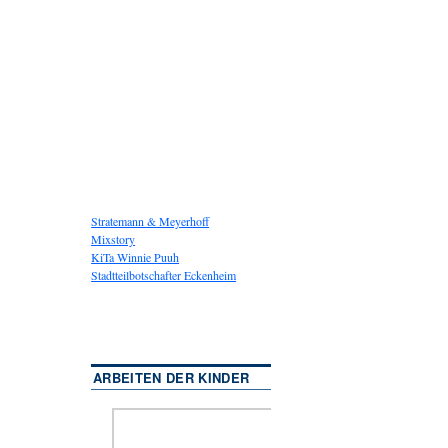
Stratemann & Meyerhoff
Mixstory
KiTa Winnie Puuh
Stadtteilbotschafter Eckenheim
ARBEITEN DER KINDER