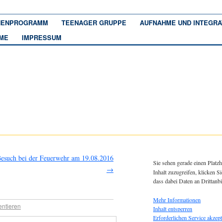
ENPROGRAMM
TEENAGER GRUPPE
AUFNAHME UND INTEGRA
ME
IMPRESSUM
esuch bei der Feuerwehr am 19.08.2016
Sie sehen gerade einen Platzh
→
Inhalt zuzugreifen, klicken Si
dass dabei Daten an Drittanb
Mehr Informationen
ntieren
Inhalt entsperren
Erforderlichen Service akzept