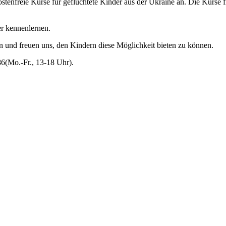
tenfreie Kurse für geflüchtete Kinder aus der Ukraine an. Die Kurse 
er kennenlernen.
en und freuen uns, den Kindern diese Möglichkeit bieten zu können.
86(Mo.-Fr., 13-18 Uhr).