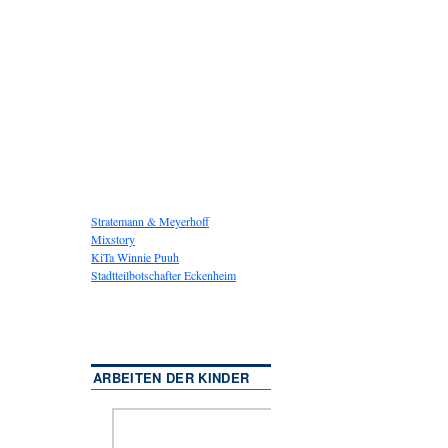
Stratemann & Meyerhoff
Mixstory
KiTa Winnie Puuh
Stadtteilbotschafter Eckenheim
ARBEITEN DER KINDER