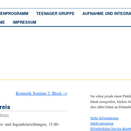
ENPROGRAMM
TEENAGER GRUPPE
AUFNAHME UND INTEGRA
ME
IMPRESSUM
Kosmetik Seminar 2. Block
→
Sie sehen gerade einen Platzh
Inhalt zuzugreifen, klicken Si
reis
dass dabei Daten an Drittanb
ieren
Mehr Informationen
Inhalt entsperren
er- und Jugendeinrichtungen, 15.00-
Erforderlichen Service akzept