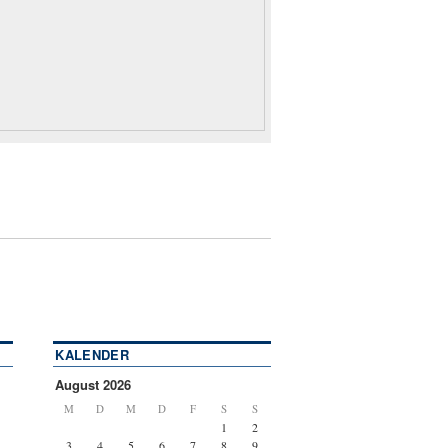
KALENDER
August 2026
M
D
M
D
F
S
S
1
2
3
4
5
6
7
8
9