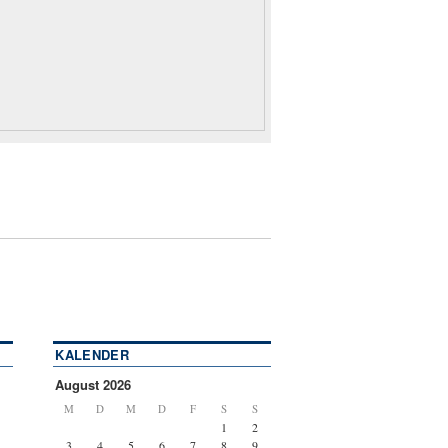
KALENDER
August 2026
M
D
M
D
F
S
S
1
2
3
4
5
6
7
8
9