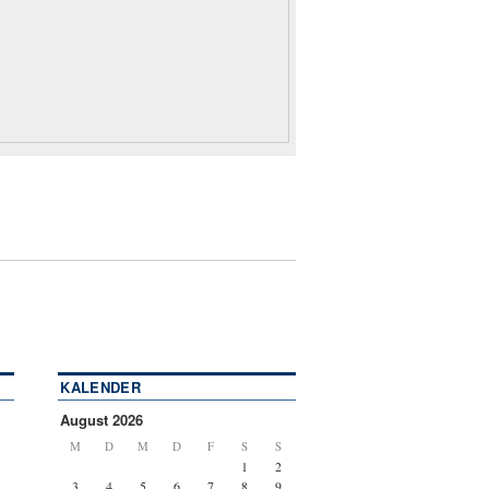
KALENDER
August 2026
M
D
M
D
F
S
S
1
2
3
4
5
6
7
8
9